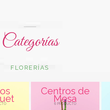
Categorías
FLORERÍAS
os
Centros de
uet
Mesa
UCTO
6 PRODUCTO