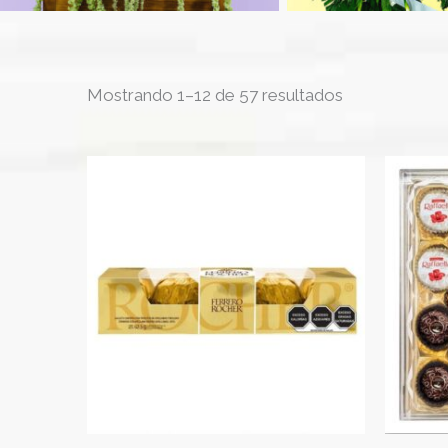
Ordenado
Mostrando 1–12 de 57 resultados
por
los
últimos