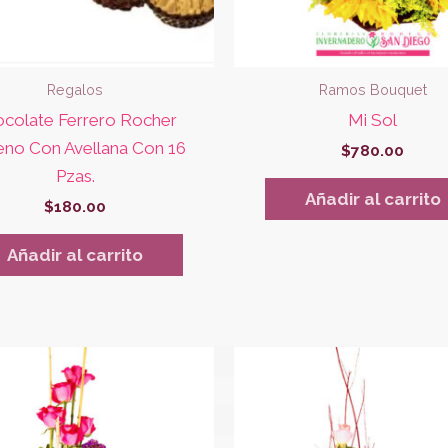
Regalos
Ramos Bouquet
colate Ferrero Rocher
Mi Sol
eno Con Avellana Con 16
$
780.00
Pzas.
Añadir al carrito
$
180.00
Añadir al carrito