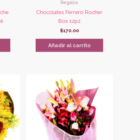
Regalos
uche
Chocolates Ferrero Rocher
r.
Box 12pz
$
170.00
Añadir al carrito