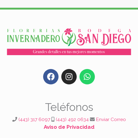
F
I
W
a
n
h
c
s
a
e
t
t
b
a
s
Teléfonos
o
g
a
o
r
p
(443) 317 6097
(443) 492 0634
Enviar Correo
k
a
p
Aviso de Privacidad
m