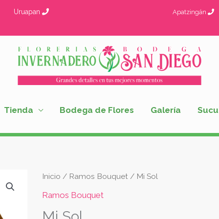
Uruapan
Apatzingán
Tienda
Bodega de Flores
Galería
Sucu
Mi
Inicio
/
Ramos Bouquet
/ Mi Sol
Sol
Ramos Bouquet
cantidad
Mi Sol