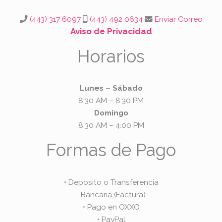
o
r
p
k
a
p
(443) 317 6097
(443) 492 0634
Enviar Correo
m
Aviso de Privacidad
Horarios
Lunes – Sábado
8:30 AM – 8:30 PM
Domingo
8:30 AM – 4:00 PM
Formas de Pago
• Deposito o Transferencia
Bancaria (Factura)
• Pago en OXXO
• PayPal