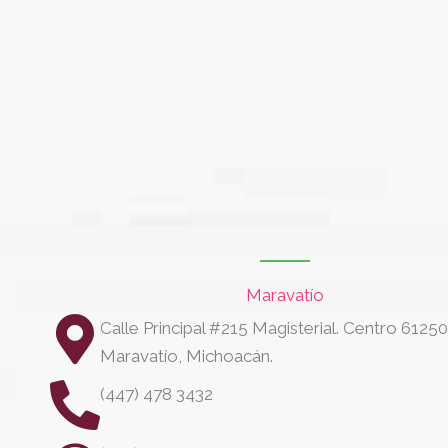
Maravatío
Calle Principal #215 Magisterial. Centro 61250
Maravatío, Michoacán.
(447) 478 3432