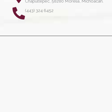
Chapultepec, 58280 Morelia, Michoacán.
(443) 324 6452