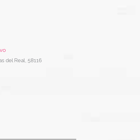
evo
as del Real, 58116