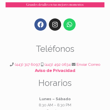
F
I
W
a
n
h
c
s
a
e
t
t
b
a
s
Teléfonos
o
g
a
o
r
p
k
a
p
(443) 317 6097
(443) 492 0634
Enviar Correo
m
Aviso de Privacidad
Horarios
Lunes – Sábado
8:30 AM – 8:30 PM