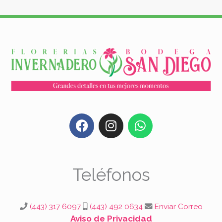
F
I
W
a
n
h
c
s
a
e
t
t
b
a
s
Teléfonos
o
g
a
o
r
p
k
a
p
(443) 317 6097
(443) 492 0634
Enviar Correo
m
Aviso de Privacidad