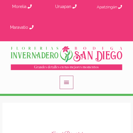
Ir
Morelia
Uruapan
Apatzingán
al
contenido
Maravatio
Menú
principal