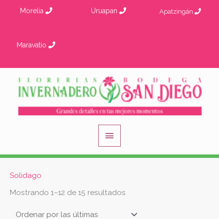
Ir
Morelia
Uruapan
Apatzingán
al
contenido
Maravatio
Menú
principal
Ordenado
Solidago
por
los
Mostrando 1–12 de 15 resultados
últimos