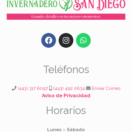
F
I
W
a
n
h
c
s
a
e
t
t
b
a
s
Teléfonos
o
g
a
o
r
p
k
a
p
(443) 317 6097
(443) 492 0634
Enviar Correo
m
Aviso de Privacidad
Horarios
Lunes – Sábado