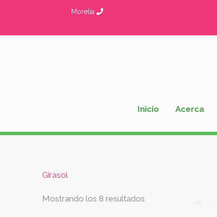
Ir
Morelia
al
contenido
Inicio
Acerca
Ordenado
Girasol
por
los
últimos
Mostrando los 8 resultados