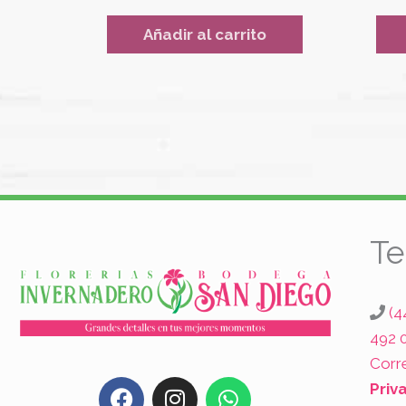
Añadir al carrito
Te
(4
492 
Corr
F
I
W
Priv