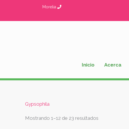
Ir
Morelia
al
contenido
Inicio
Acerca
Ordenado
Gypsophila
por
los
últimos
Mostrando 1–12 de 23 resultados