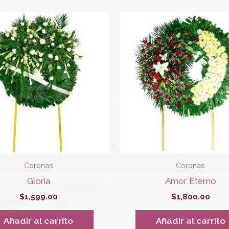
Coronas
Coronas
Gloria
Amor Eterno
$
1,599.00
$
1,800.00
Añadir al carrito
Añadir al carrito