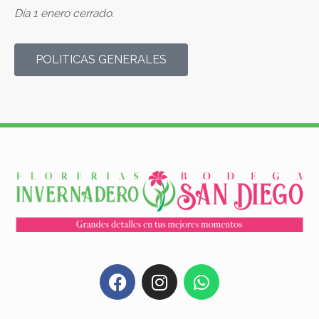
Día 1 enero cerrado.
POLITICAS GENERALES
F
I
W
a
n
h
c
s
a