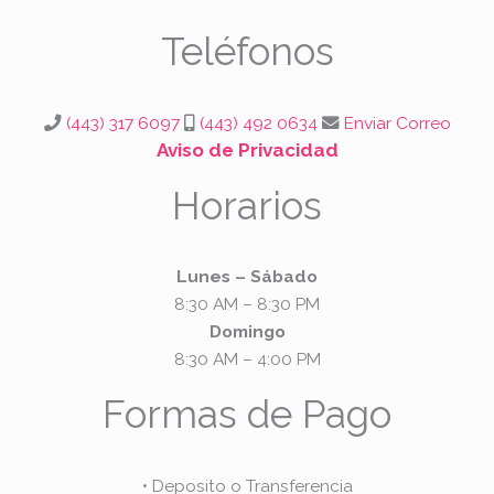
e
t
t
b
a
s
Teléfonos
o
g
a
o
r
p
k
a
p
(443) 317 6097
(443) 492 0634
Enviar Correo
m
Aviso de Privacidad
Horarios
Lunes – Sábado
8:30 AM – 8:30 PM
Domingo
8:30 AM – 4:00 PM
Formas de Pago
• Deposito o Transferencia