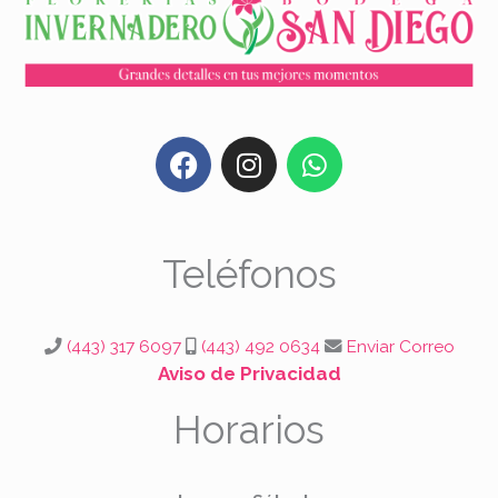
F
I
W
a
n
h
c
s
a
e
t
t
b
a
s
Teléfonos
o
g
a
o
r
p
k
a
p
(443) 317 6097
(443) 492 0634
Enviar Correo
m
Aviso de Privacidad
Horarios