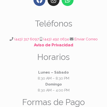
a
n
h
c
s
a
e
t
t
b
a
s
Teléfonos
o
g
a
o
r
p
k
a
p
(443) 317 6097
(443) 492 0634
Enviar Correo
m
Aviso de Privacidad
Horarios
Lunes – Sábado
8:30 AM – 8:30 PM
Domingo
8:30 AM – 4:00 PM
Formas de Pago