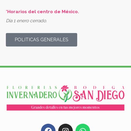
*Horarios del centro de México.
Día 1 enero cerrado.
POLITICAS GENERALES
F
I
W