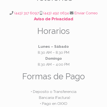
o
g
a
o
r
p
k
a
p
(443) 317 6097
(443) 492 0634
Enviar Correo
m
Aviso de Privacidad
Horarios
Lunes – Sábado
8:30 AM – 8:30 PM
Domingo
8:30 AM – 4:00 PM
Formas de Pago
• Deposito o Transferencia
Bancaria (Factura)
• Pago en OXXO