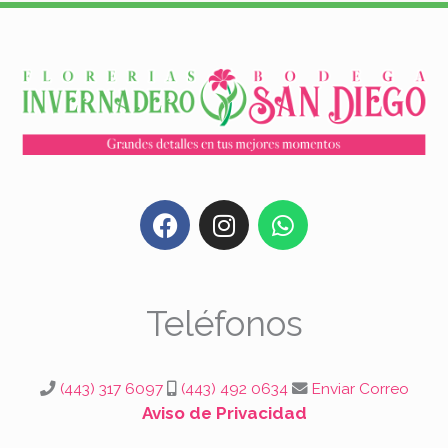
F
I
W
a
n
h
c
s
a
e
t
t
b
a
s
Teléfonos
o
g
a
o
r
p
k
a
p
(443) 317 6097
(443) 492 0634
Enviar Correo
m
Aviso de Privacidad