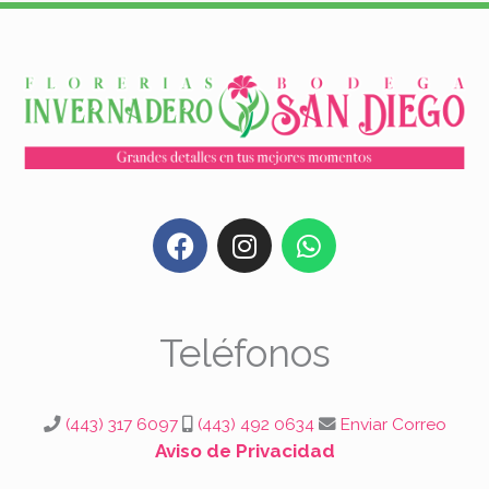
F
I
W
a
n
h
c
s
a
e
t
t
b
a
s
Teléfonos
o
g
a
o
r
p
k
a
p
(443) 317 6097
(443) 492 0634
Enviar Correo
m
Aviso de Privacidad